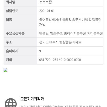
회사명
소프트존
설립연도
2021-01-01
업종
웹어플리케이션 개발 & 솔루션 개발 & 템플릿
개발
주요생산제품
템플릿, 웹솔루션, 홈페이지솔루션, 기타솔루션
주소
경기도 여주시 햇살좋은아파트
홈페이지
#
전화
031-722-1234 / 010-0000-0000
모든기기최적화
language
1~2년 전만 해도 수많은 악성코드의 한 종류에 불과했던 랜섬