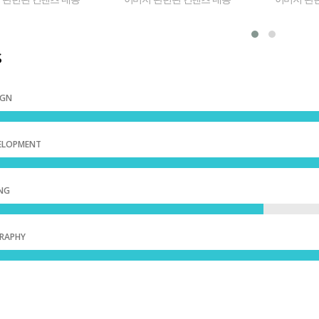
s
IGN
ELOPMENT
NG
RAPHY