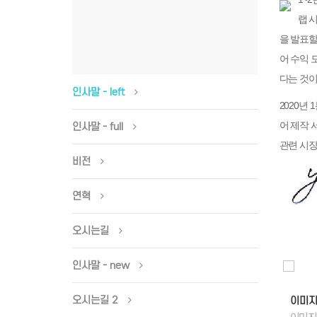
랩 시
을 발표할
어 수익 
다는 것이
인사말 - left
2020년
어 제작 
인사말 - full
관련 시장
비전
연혁
오시는길
인사말 - new
오시는길 2
미지
이미지
이미
미지 관련된 컨덴츠 내용
이미지 관련된 컨덴츠 내용
이미지