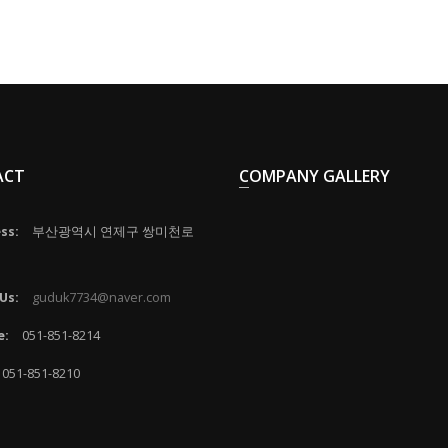
ACT
COMPANY GALLERY
ss:
부산광역시 연제구 쌍미천로
Us:
guduk7734@naver.com
e:
051-851-8214
051-851-8210