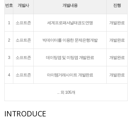
번호
개발사
개발내용
진행
1
소프트존
세계프로패셔널태권도연맹
개발완료
2
소프트존
빅데이터를 이용한 문제은행개발
개발완료
3
소프트존
데이팅앱 및 미팅앱 개발완료
개발완료
4
소프트존
아이템거래사이트 개발완료
개발완료
... 외 105개
INTRODUCE