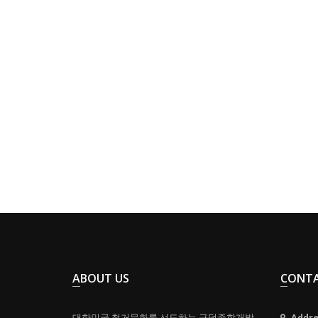
ABOUT US
CONT
대한민국 철거문화를 선도하는 구덕종합개발.
Addre