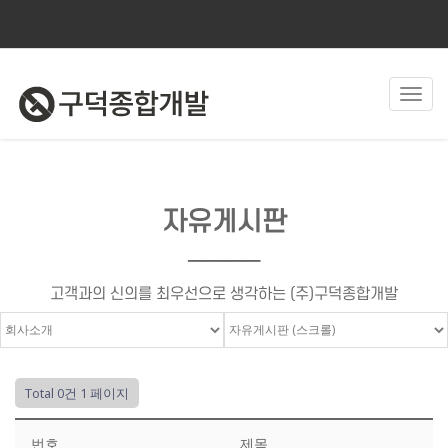
Toggl
navig
자유게시판
────
고객과의 신의를 최우선으로 생각하는 (주)구덕종합개발
Total 0건
1 페이지
번호
제목