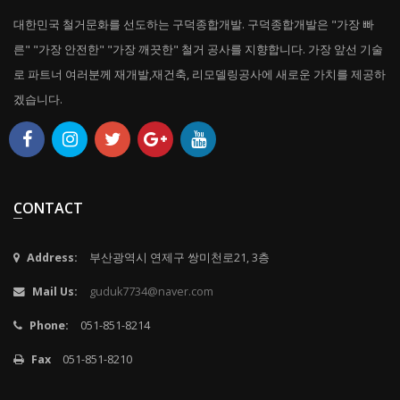
대한민국 철거문화를 선도하는 구덕종합개발. 구덕종합개발은 "가장 빠
른" "가장 안전한" "가장 깨끗한" 철거 공사를 지향합니다. 가장 앞선 기술
로 파트너 여러분께 재개발,재건축, 리모델링공사에 새로운 가치를 제공하
겠습니다.
CONTACT
Address:
부산광역시 연제구 쌍미천로21, 3층
Mail Us:
guduk7734@naver.com
Phone:
051-851-8214
Fax
051-851-8210