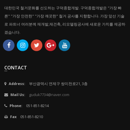
대한민국 철거문화를 선도하는 구덕종합개발. 구덕종합개발은 "가장 빠
른" "가장 안전한" "가장 깨끗한" 철거 공사를 지향합니다. 가장 앞선 기술
로 파트너 여러분께 재개발,재건축, 리모델링공사에 새로운 가치를 제공하
겠습니다.
CONTACT
Address:
부산광역시 연제구 쌍미천로21, 3층
Mail Us:
guduk7734@naver.com
Phone:
051-851-8214
Fax
051-851-8210