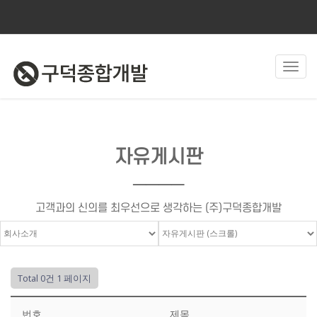
Toggl
navig
자유게시판
────
고객과의 신의를 최우선으로 생각하는 (주)구덕종합개발
Total 0건
1 페이지
번호
제목