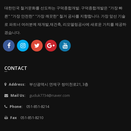
대한민국 철거문화를 선도하는 구덕종합개발. 구덕종합개발은 "가장 빠
른" "가장 안전한" "가장 깨끗한" 철거 공사를 지향합니다. 가장 앞선 기술
로 파트너 여러분께 재개발,재건축, 리모델링공사에 새로운 가치를 제공하
겠습니다.
CONTACT
Address:
부산광역시 연제구 쌍미천로21, 3층
Mail Us:
guduk7734@naver.com
Phone:
051-851-8214
Fax
051-851-8210