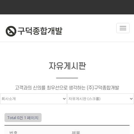
Toggl
navig
자유게시판
────
고객과의 신의를 최우선으로 생각하는 (주)구덕종합개발
Total 0건
1 페이지
번호
제목