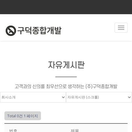
Toggl
navig
자유게시판
────
고객과의 신의를 최우선으로 생각하는 (주)구덕종합개발
Total 0건
1 페이지
번호
제목