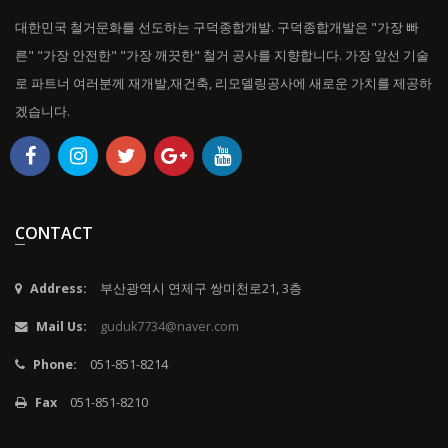
대한민국 철거문화를 선도하는 구덕종합개발. 구덕종합개발은 "가장 빠
른" "가장 안전한" "가장 깨끗한" 철거 공사를 지향합니다. 가장 앞선 기술
로 파트너 여러분께 재개발,재건축, 리모델링공사에 새로운 가치를 제공하
겠습니다.
CONTACT
Address:
부산광역시 연제구 쌍미천로21, 3층
Mail Us:
guduk7734@naver.com
Phone:
051-851-8214
Fax
051-851-8210