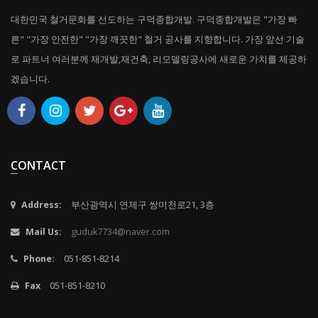
대한민국 철거문화를 선도하는 구덕종합개발. 구덕종합개발은 "가장 빠
른" "가장 안전한" "가장 깨끗한" 철거 공사를 지향합니다. 가장 앞선 기술
로 파트너 여러분께 재개발,재건축, 리모델링공사에 새로운 가치를 제공하
겠습니다.
CONTACT
Address:
부산광역시 연제구 쌍미천로21, 3층
Mail Us:
guduk7734@naver.com
Phone:
051-851-8214
Fax
051-851-8210