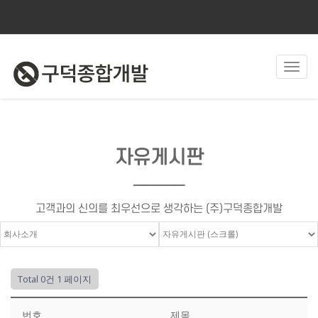
Toggl
navig
자유게시판
────
고객과의 신의를 최우선으로 생각하는 (주)구덕종합개발
Total 0건
1 페이지
번호
제목