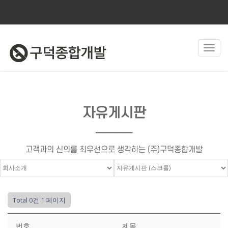
Toggl
navig
자유게시판
────
고객과의 신의를 최우선으로 생각하는 (주)구덕종합개발
Total 0건
1 페이지
번호
제목