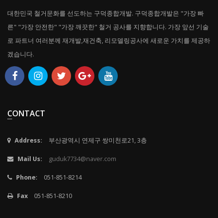
대한민국 철거문화를 선도하는 구덕종합개발. 구덕종합개발은 "가장 빠
른" "가장 안전한" "가장 깨끗한" 철거 공사를 지향합니다. 가장 앞선 기술
로 파트너 여러분께 재개발,재건축, 리모델링공사에 새로운 가치를 제공하
겠습니다.
CONTACT
Address:
부산광역시 연제구 쌍미천로21, 3층
Mail Us:
guduk7734@naver.com
Phone:
051-851-8214
Fax
051-851-8210