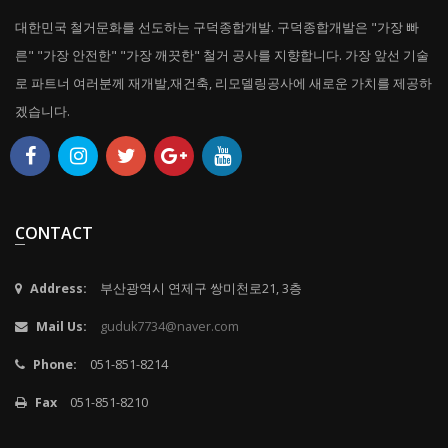
대한민국 철거문화를 선도하는 구덕종합개발. 구덕종합개발은 "가장 빠
른" "가장 안전한" "가장 깨끗한" 철거 공사를 지향합니다. 가장 앞선 기술
로 파트너 여러분께 재개발,재건축, 리모델링공사에 새로운 가치를 제공하
겠습니다.
CONTACT
Address:
부산광역시 연제구 쌍미천로21, 3층
Mail Us:
guduk7734@naver.com
Phone:
051-851-8214
Fax
051-851-8210