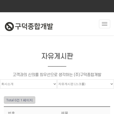
Toggl
navig
자유게시판
────
고객과의 신의를 최우선으로 생각하는 (주)구덕종합개발
Total 0건
1 페이지
번호
제목