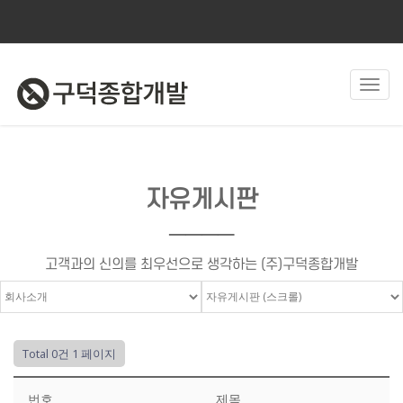
Toggl
navig
자유게시판
────
고객과의 신의를 최우선으로 생각하는 (주)구덕종합개발
Total 0건
1 페이지
번호
제목