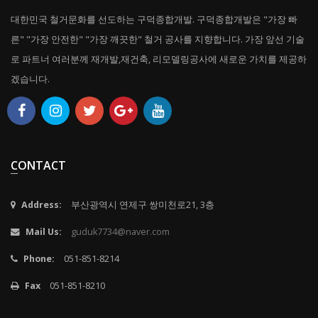
대한민국 철거문화를 선도하는 구덕종합개발. 구덕종합개발은 "가장 빠
른" "가장 안전한" "가장 깨끗한" 철거 공사를 지향합니다. 가장 앞선 기술
로 파트너 여러분께 재개발,재건축, 리모델링공사에 새로운 가치를 제공하
겠습니다.
CONTACT
Address:
부산광역시 연제구 쌍미천로21, 3층
Mail Us:
guduk7734@naver.com
Phone:
051-851-8214
Fax
051-851-8210