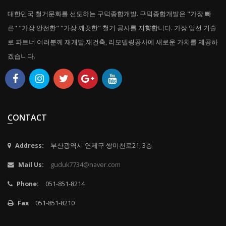
대한민국 철거문화를 선도하는 구덕종합개발. 구덕종합개발은 "가장 빠
른" "가장 안전한" "가장 깨끗한" 철거 공사를 지향합니다. 가장 앞선 기술
로 파트너 여러분께 재개발,재건축, 리모델링공사에 새로운 가치를 제공하
겠습니다.
CONTACT
Address:
부산광역시 연제구 쌍미천로21, 3층
Mail Us:
guduk7734@naver.com
Phone:
051-851-8214
Fax
051-851-8210