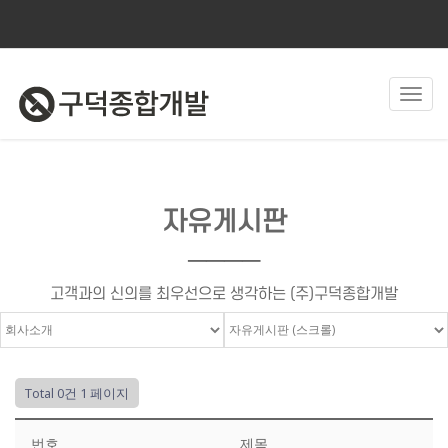
Toggl
navig
자유게시판
────
고객과의 신의를 최우선으로 생각하는 (주)구덕종합개발
Total 0건
1 페이지
번호
제목