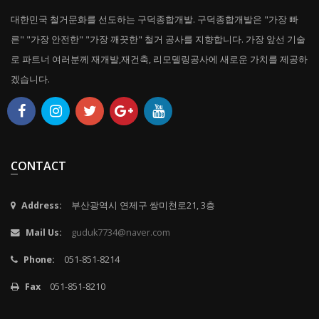
대한민국 철거문화를 선도하는 구덕종합개발. 구덕종합개발은 "가장 빠
른" "가장 안전한" "가장 깨끗한" 철거 공사를 지향합니다. 가장 앞선 기술
로 파트너 여러분께 재개발,재건축, 리모델링공사에 새로운 가치를 제공하
겠습니다.
CONTACT
Address:
부산광역시 연제구 쌍미천로21, 3층
Mail Us:
guduk7734@naver.com
Phone:
051-851-8214
Fax
051-851-8210