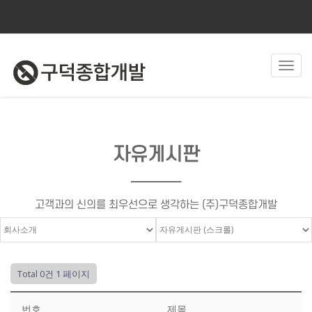
Toggl
navig
자유게시판
────
고객과의 신의를 최우선으로 생각하는 (주)구덕종합개발
Total 0건
1 페이지
번호
제목