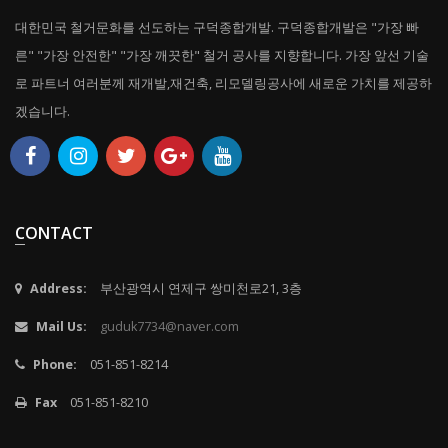
대한민국 철거문화를 선도하는 구덕종합개발. 구덕종합개발은 "가장 빠
른" "가장 안전한" "가장 깨끗한" 철거 공사를 지향합니다. 가장 앞선 기술
로 파트너 여러분께 재개발,재건축, 리모델링공사에 새로운 가치를 제공하
겠습니다.
CONTACT
Address:
부산광역시 연제구 쌍미천로21, 3층
Mail Us:
guduk7734@naver.com
Phone:
051-851-8214
Fax
051-851-8210