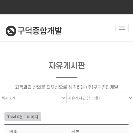
Toggl
navig
자유게시판
────
고객과의 신의를 최우선으로 생각하는 (주)구덕종합개발
Total 0건
1 페이지
번호
제목