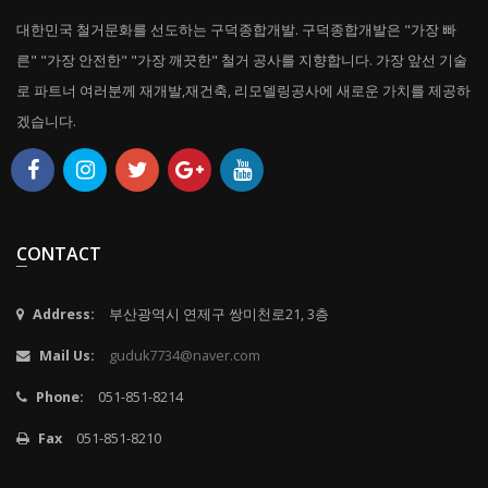
대한민국 철거문화를 선도하는 구덕종합개발. 구덕종합개발은 "가장 빠
른" "가장 안전한" "가장 깨끗한" 철거 공사를 지향합니다. 가장 앞선 기술
로 파트너 여러분께 재개발,재건축, 리모델링공사에 새로운 가치를 제공하
겠습니다.
CONTACT
Address:
부산광역시 연제구 쌍미천로21, 3층
Mail Us:
guduk7734@naver.com
Phone:
051-851-8214
Fax
051-851-8210