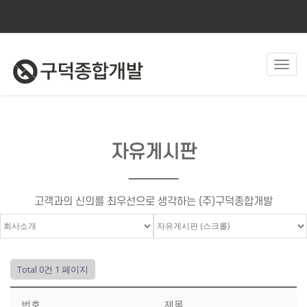
Toggl
navig
자유게시판
────
고객과의 신의를 최우선으로 생각하는 (주)구덕종합개발
Total 0건
1 페이지
번호
제목