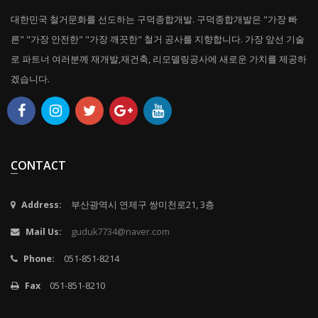
대한민국 철거문화를 선도하는 구덕종합개발. 구덕종합개발은 "가장 빠
른" "가장 안전한" "가장 깨끗한" 철거 공사를 지향합니다. 가장 앞선 기술
로 파트너 여러분께 재개발,재건축, 리모델링공사에 새로운 가치를 제공하
겠습니다.
CONTACT
Address:
부산광역시 연제구 쌍미천로21, 3층
Mail Us:
guduk7734@naver.com
Phone:
051-851-8214
Fax
051-851-8210