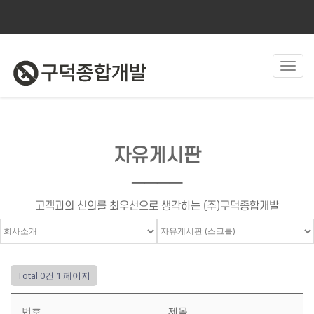
Toggl
navig
자유게시판
────
고객과의 신의를 최우선으로 생각하는 (주)구덕종합개발
Total 0건
1 페이지
번호
제목