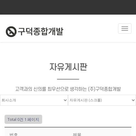
Toggl
navig
자유게시판
────
고객과의 신의를 최우선으로 생각하는 (주)구덕종합개발
Total 0건
1 페이지
번호
제목