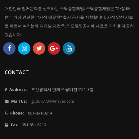
대한민국 철거문화를 선도하는 구덕종합개발. 구덕종합개발은 "가장 빠
른" "가장 안전한" "가장 깨끗한" 철거 공사를 지향합니다. 가장 앞선 기술
로 파트너 여러분께 재개발,재건축, 리모델링공사에 새로운 가치를 제공하
겠습니다.
CONTACT
Address:
부산광역시 연제구 쌍미천로21, 3층
Mail Us:
guduk7734@naver.com
Phone:
051-851-8214
Fax
051-851-8210