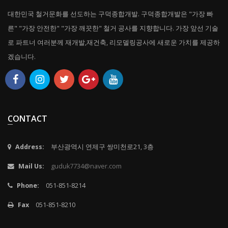
대한민국 철거문화를 선도하는 구덕종합개발. 구덕종합개발은 "가장 빠
른" "가장 안전한" "가장 깨끗한" 철거 공사를 지향합니다. 가장 앞선 기술
로 파트너 여러분께 재개발,재건축, 리모델링공사에 새로운 가치를 제공하
겠습니다.
CONTACT
Address:
부산광역시 연제구 쌍미천로21, 3층
Mail Us:
guduk7734@naver.com
Phone:
051-851-8214
Fax
051-851-8210