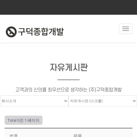
Toggl
navig
자유게시판
────
고객과의 신의를 최우선으로 생각하는 (주)구덕종합개발
Total 0건
1 페이지
번호
제목